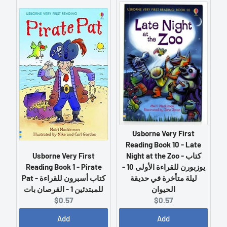
e
e
n
n
t
t
p
p
r
r
i
i
c
c
e
e
:
:
Usborne Very First
Reading Book 10 - Late
Usborne Very First
Night at the Zoo - كتاب
Reading Book 1 - Pirate
يوزبورن للقراءة الأولى 10 -
Pat - كتاب أسبرون للقراءة
ليلة متأخرة في حديقة
للمبتدئين 1 - القرصان بات
الحيوان
C
C
$0.57
$0.57
u
u
Add
Add
r
r