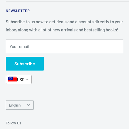
Shop By Grade
About Us
Private Policy
NEWSLETTER
All Products
Contact Us
Terms and Conditions
Categories
FAQ
Refund Policy
Subscribe to us now to get deals and discounts directly to your
Stationery
inbox, along with a lot of new arrivals and bestselling books!
News
Search
Arabic Books
Book Fair
Shipping
Your email
Format and Subject
Careers
Box Sets
Contact Us
Subscribe
Book Bundles!
Contact Us
USD
Language
English
Follow Us