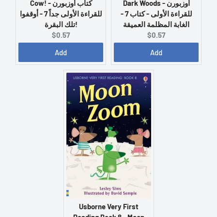
Dark Woods - أوزبورن
Cow! - كتاب أوزبورن
للقراءة الأولى - كتاب 7 -
للقراءة الأولى جداً 7 - أوقفوا
الغابة المظلمة العميقة
تلك البقرة!
C
C
$0.57
$0.57
u
u
Add
Add
r
r
r
r
e
e
n
n
t
t
p
p
r
r
i
i
c
c
e
e
:
:
Usborne Very First
Reading Book 8 - Moon