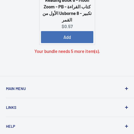
Zoom - PB - كتاب القراءة
الأول من Usborne 8 - تكبير
القمر
C
$0.57
u
Add
r
r
Your bundle needs 5 more item(s).
e
n
t
p
r
i
MAIN MENU
c
e
Home
:
LINKS
New Arrivals
1 KD Books
Search
HELP
Shop By Age
Home page