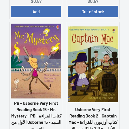
C
C
$0.57
$0.57
u
u
Add
Out of stock
r
r
r
r
e
e
n
n
t
t
p
p
r
r
i
i
c
c
e
e
:
:
PB - Usborne Very First
Usborne Very First
Reading Book 15 - Mr.
Reading Book 2 - Captain
Mystery - PB - كتاب القراءة
Mac - كتاب أوزبورن للقراءة
الأول من Usborne 15 - السيد
الأولى جدًا 2 - الكابتن ماك
الغموض