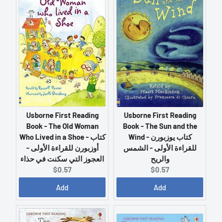
t
t
p
p
r
r
i
i
c
c
e
e
:
:
Usborne First Reading
Usborne First Reading
Book - The Old Woman
Book - The Sun and the
Who Lived in a Shoe - كتاب
Wind - كتاب يوزبورن
أوزبورن للقراءة الأولى -
للقراءة الأولى - الشمس
العجوز التي سكنت في حذاء
والريح
C
C
$0.57
$0.57
u
u
Add
Add
r
r
r
r
e
e