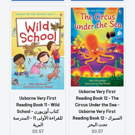
r
r
e
e
n
n
t
t
p
p
r
r
i
i
c
c
e
e
:
:
Usborne Very First
Usborne Very First
Reading Book 12 - The
Reading Book 11 - Wild
Circus Under the Sea -
School - كتاب أوزبورن
Usborne Very First
Reading Book 12 - السيرك
للقراءة الأولى 11 - المدرسة
تحت البحر
البرية
C
C
$0.57
$0.57