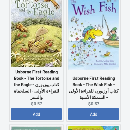
n
n
t
t
p
p
r
r
i
i
c
c
e
e
:
:
Usborne First Reading
Book - The Tortoise and
Usborne First Reading
the Eagle - كتاب يوزبورن
Book - The Wish Fish -
كتاب أوزبورن للقراءة الأولى
للقراءة الأولى - السلحفاة
- السمكة الأمنية
والنسر
C
C
$0.57
$0.57
u
u
Add
Add
r
r
r
r
e
e