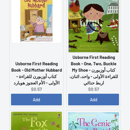
r
r
i
i
c
c
e
e
:
:
Usborne First Reading
Usborne First Reading
Book - One, Two, Buckle
Book - Old Mother Hubbard
My Shoe - كتاب أوزبورن
- كتاب أوزبورن للقراءة
للقراءة الأولى - واحد، اثنان،
الأولى - الأم العجوز هوبارد
اربط حذائي
C
C
$0.57
$0.57
u
u
Add
Add
r
r
r
r
e
e
n
n
t
t