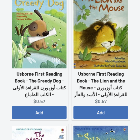
t
t
p
p
r
r
i
i
c
c
e
e
:
:
Usborne First Reading
Usborne First Reading
Book - The Greedy Dog -
Book - The Lion and the
كتاب أوزبورن للقراءة الأولى
Mouse - كتاب أوزبورن
- الكلب الطماع
للقراءة الأولى - الأسد والفأر
C
C
$0.57
$0.57
u
u
Add
Add
r
r
r
r
e
e
n
n