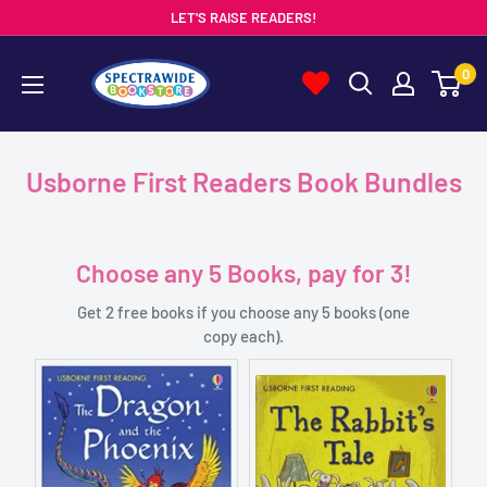
Skip
LET'S RAISE READERS!
to
Spectrawide
0
content
Bookstore
Usborne First Readers Book Bundles
Choose any 5 Books, pay for 3!
Get 2 free books if you choose any 5 books (one
copy each).