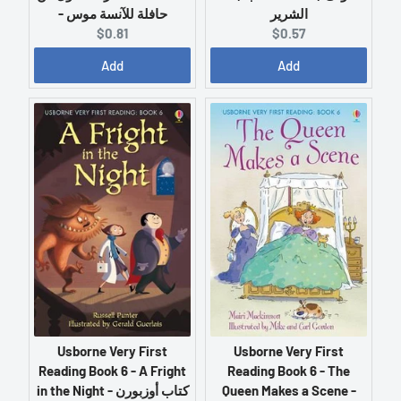
الشرير
- حافلة للآنسة موس
C
C
$0.57
$0.81
u
u
Add
Add
r
r
r
r
e
e
n
n
t
t
p
p
r
r
i
i
c
c
e
e
:
:
Usborne Very First
Usborne Very First
Reading Book 6 - The
Reading Book 6 - A Fright
Queen Makes a Scene -
in the Night - كتاب أوزبورن