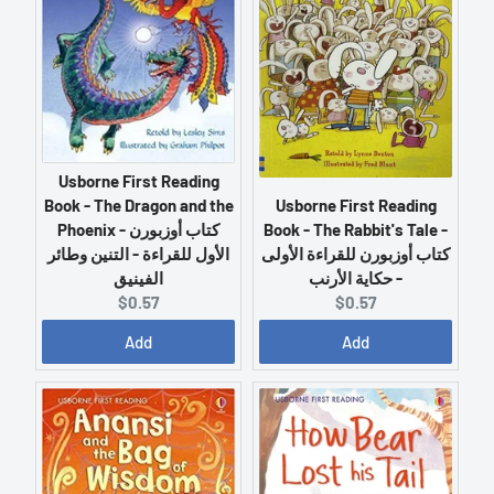
Usborne First Reading
Usborne First Reading
Book - The Dragon and the
Book - The Rabbit's Tale -
Phoenix - كتاب أوزبورن
كتاب أوزبورن للقراءة الأولى
الأول للقراءة - التنين وطائر
- حكاية الأرنب
الفينيق
C
C
$0.57
$0.57
u
u
Add
Add
r
r
r
r
e
e
n
n
t
t
p
p