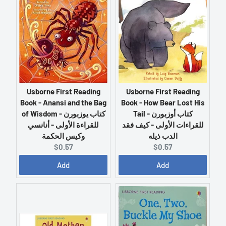
r
r
i
i
c
c
e
e
:
:
Usborne First Reading
Usborne First Reading
Book - Anansi and the Bag
Book - How Bear Lost His
Tail - كتاب أوزبورن
of Wisdom - كتاب يوزبورن
للقراءات الأولى - كيف فقد
للقراءة الأولى - أنانسي
الدب ذيله
وكيس الحكمة
C
C
$0.57
$0.57
u
u
Add
Add
r
r
r
r
e
e
n
n
t
t
p
p