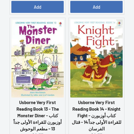
u
u
Add
Add
r
r
r
r
e
e
n
n
t
t
p
p
r
r
i
i
c
c
e
e
:
:
Usborne Very First
Usborne Very First
Reading Book 13 - The
Reading Book 14 - Knight
Monster Diner - كتاب
Fight - كتاب أوزبورن
أوزبورن للقراءة الأولى جداً
للقراءة الأولى جداً 14 - قتال
13 - مطعم الوحوش
الفرسان