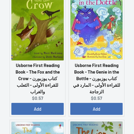
p
p
r
r
i
i
c
c
e
e
:
:
Usborne First Reading
Usborne First Reading
Book - The Fox and the
Book - The Genie in the
Bottle - كتاب يوزبورن
Crow - كتاب يوزبورن
للقراءة الأولى - المارد في
للقراءة الأولى - الثعلب
الزجاجة
والغراب
C
C
$0.57
$0.57
u
u
Add
Add
r
r
r
r
e
e
n
n