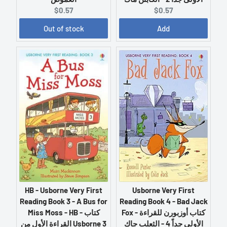
C
C
$0.57
$0.57
u
u
Add
Out of stock
r
r
r
r
e
e
n
n
t
t
p
p
r
r
i
i
c
c
e
e
:
:
Usborne Very First
HB - Usborne Very First
Reading Book 4 - Bad Jack
Reading Book 3 - A Bus for
Fox - كتاب أوزبورن للقراءة
Miss Moss - HB - كتاب
الأولى جداً 4 - الثعلب جاك
القراءة الأول من Usborne 3