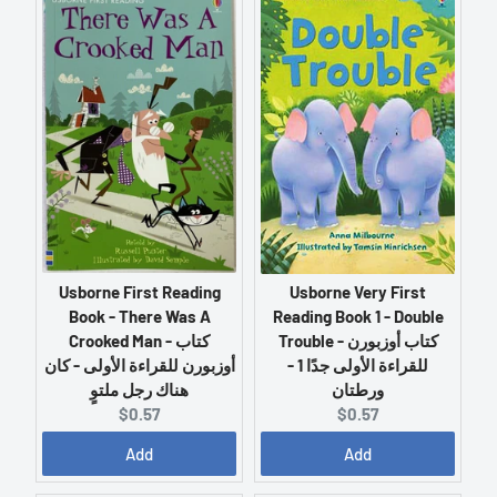
n
n
t
t
p
p
r
r
i
i
c
c
e
e
:
:
Usborne First Reading
Usborne Very First
Book - There Was A
Reading Book 1 - Double
Crooked Man - كتاب
Trouble - كتاب أوزبورن
أوزبورن للقراءة الأولى - كان
للقراءة الأولى جدًا 1 -
هناك رجل ملتوٍ
ورطتان
C
C
$0.57
$0.57
u
u
Add
Add
r
r
r
r