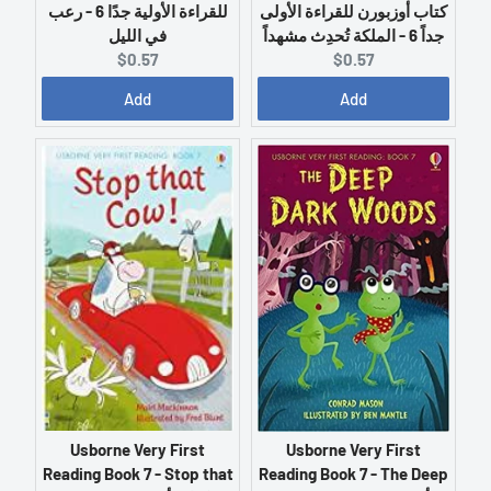
كتاب أوزبورن للقراءة الأولى
للقراءة الأولية جدًا 6 - رعب
جداً 6 - الملكة تُحدِث مشهداً
في الليل
C
C
$0.57
$0.57
u
u
Add
Add
r
r
r
r
e
e
n
n
t
t
p
p
r
r
i
i
c
c
e
e
:
:
Usborne Very First
Usborne Very First
Reading Book 7 - Stop that
Reading Book 7 - The Deep