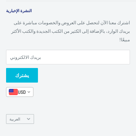
تسوق حسب الدرجة
معلومات عنا
سياسة خاصة
النشرة الإخبارية
جميع المنتجات
اتصل بنا
الأحكام والشروط
فئات
التعليمات
سياسة الاسترجاع
اشترك معنا الآن لتحصل على العروض والخصومات مباشرة على
الأدوات المكتبية
بريدك الوارد، بالإضافة إلى الكثير من الكتب الجديدة والكتب الأكثر
أخبار
يبحث
مبيعًا!
كتب عربية
معرض الكتاب
شحن
الشكل والموضوع
وظائف
بريدك الالكتروني
مجموعات الصناديق
اتصل بنا
حزم الكتب!
يشترك
اتصل بنا
USD
لغة
العربية